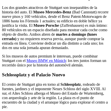
Los dos grandes atractivos de Stuttgart son inseparables de la
historia del auto. El
Museo Mercedes-Benz
(Bad Cannstatt) recorre
nueve pisos y 160 vehículos, desde el Benz Patent-Motorwagen de
1886 hasta los Fórmula 1 actuales; su edificio en doble hélice ya
justifica la visita. El
Museo Porsche
(Zuffenhausen) es más íntimo:
80 vehículos en un espacio diseñado para mostrar cada coche como
objeto de diseño. Ambos abren de
martes a domingo (lunes
cerrado)
y no requieren reserva previa, aunque puede comprar la
entrada en línea. Conviene dedicar un día distinto a cada uno; los
dos en una sola jornada apuran demasiado.
Si los museos de autos premium le interesan, puede combinar
Stuttgart con el
Museo BMW en Múnich
: los tres juntos forman un
recorrido único por la historia del automóvil alemán.
Schlossplatz y el Palacio Nuevo
El centro de Stuttgart gira en torno al
Schlossplatz
, rodeado de
fuentes, jardines y el imponente Neues Schloss del siglo XVIII. Al
sur, el Altes Schloss alberga el Museo del Estado de Wurtemberg,
con arqueología y arte de la región. La plaza es el punto de
encuentro de la ciudad y el arranque lógico para explorar el centro a
pie.