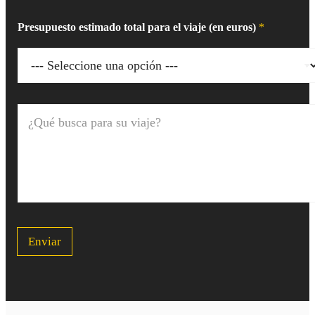
Presupuesto estimado total para el viaje (en euros)
*
¿
Q
u
é
b
u
s
c
a
p
Enviar
a
r
a
s
u
v