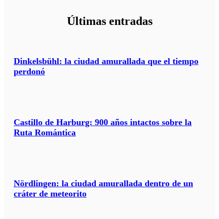
i
a
Últimas entradas
j
e
?
*
Dinkelsbühl: la ciudad amurallada que el tiempo
perdonó
Castillo de Harburg: 900 años intactos sobre la
Ruta Romántica
Nördlingen: la ciudad amurallada dentro de un
cráter de meteorito