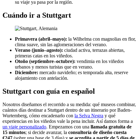
su viaje ya pasa por la región.
Cuándo ir a Stuttgart
Primavera (abril–mayo):
la Wilhelma con magnolias en flor,
clima suave, sin las aglomeraciones del verano.
Verano (junio–agosto):
ciudad activa, terrazas abiertas,
primeras catas en los viñedos.
Otoño (septiembre–octubre):
vendimia en los viñedos
urbanos y menos turistas que en verano.
Diciembre:
mercado navideño; es temporada alta, reserve
alojamiento con antelación.
Stuttgart con guía en español
Nosotros diseñamos el recorrido a su medida: qué museos combinar,
cuántos días destinar a Stuttgart dentro de un itinerario por Baden-
Wurtemberg, cómo encadenarlo con
la Selva Negra
y qué
experiencias en los viñedos vale la pena incluir. Así damos forma a
un viaje personalizado
. Empezamos con una
llamada gratuita de
15 minutos
; si decide avanzar, la
consultoría de diseño cuesta
€247
(sobre una base de 3 días) y
se acredita a partir de 5 días de