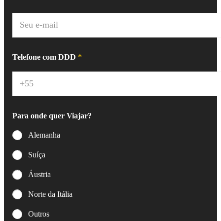
Nome
Sobrenome
e
*
E
-
m
a
i
Telefone com DDD
*
l
*
Para onde quer Viajar?
Alemanha
Suíça
Áustria
Norte da Itália
Outros