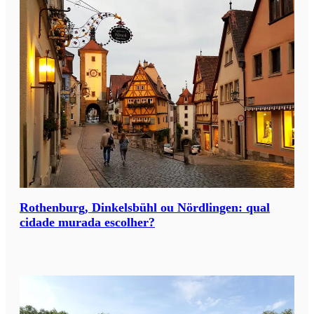
m
?
*
Rothenburg, Dinkelsbühl ou Nördlingen: qual
cidade murada escolher?