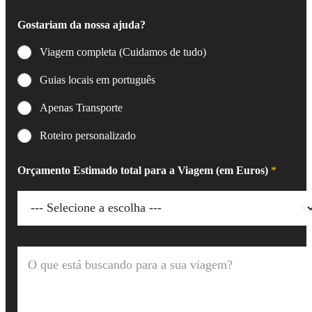
Gostariam da nossa ajuda?
Viagem completa (Cuidamos de tudo)
Guias locais em português
Apenas Transporte
Roteiro personalizado
Orçamento Estimado total para a Viagem (em Euros)
*
O
q
u
e
e