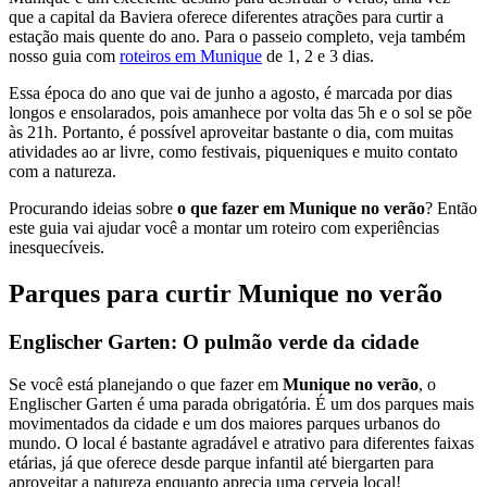
que a capital da Baviera oferece diferentes atrações para curtir a
estação mais quente do ano. Para o passeio completo, veja também
nosso guia com
roteiros em Munique
de 1, 2 e 3 dias.
Essa época do ano que vai de junho a agosto, é marcada por dias
longos e ensolarados, pois amanhece por volta das 5h e o sol se põe
às 21h. Portanto, é possível aproveitar bastante o dia, com muitas
atividades ao ar livre, como festivais, piqueniques e muito contato
com a natureza.
Procurando ideias sobre
o que fazer em Munique no verão
? Então
este guia vai ajudar você a montar um roteiro com experiências
inesquecíveis.
Parques para curtir Munique no verão
Englischer Garten: O pulmão verde da cidade
Se você está planejando o que fazer em
Munique no verão
, o
Englischer Garten é uma parada obrigatória. É um dos parques mais
movimentados da cidade e um dos maiores parques urbanos do
mundo. O local é bastante agradável e atrativo para diferentes faixas
etárias, já que oferece desde parque infantil até biergarten para
aproveitar a natureza enquanto aprecia uma cerveja local!