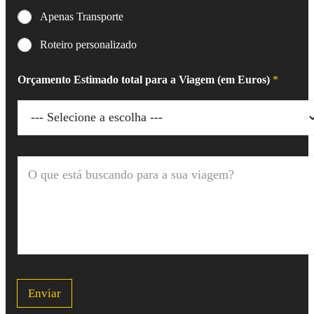
Apenas Transporte
Roteiro personalizado
Orçamento Estimado total para a Viagem (em Euros)
*
O
q
u
e
e
s
t
á
b
u
Enviar
s
c