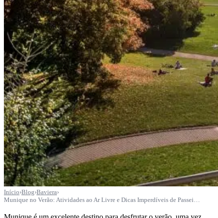
Início
›
Blog
›
Baviera
›
Munique no Verão: Atividades ao Ar Livre e Dicas Imperdíveis de Passei…
Munique é um excelente destino para desfrutar o verão, uma vez