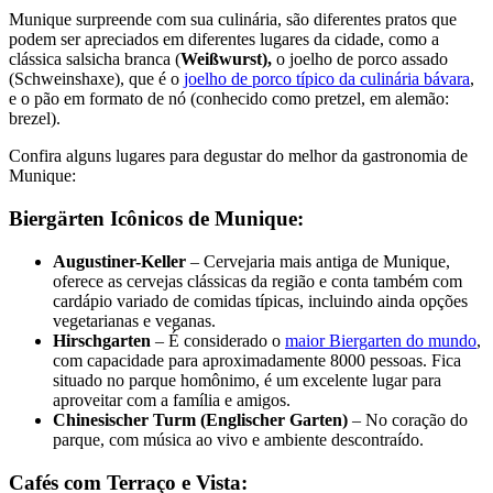
Munique surpreende com sua culinária, são diferentes pratos que
podem ser apreciados em diferentes lugares da cidade, como a
clássica salsicha branca (
Weißwurst),
o joelho de porco assado
(Schweinshaxe), que é o
joelho de porco típico da culinária bávara
,
e o pão em formato de nó (conhecido como pretzel, em alemão:
brezel).
Confira alguns lugares para degustar do melhor da gastronomia de
Munique:
Biergärten Icônicos de Munique:
Augustiner-Keller
– Cervejaria mais antiga de Munique,
oferece as cervejas clássicas da região e conta também com
cardápio variado de comidas típicas, incluindo ainda opções
vegetarianas e veganas.
Hirschgarten
– É considerado o
maior Biergarten do mundo
,
com capacidade para aproximadamente 8000 pessoas. Fica
situado no parque homônimo, é um excelente lugar para
aproveitar com a família e amigos.
Chinesischer Turm (Englischer Garten)
– No coração do
parque, com música ao vivo e ambiente descontraído.
Cafés com Terraço e Vista: