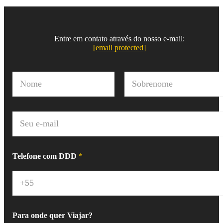
Entre em contato através do nosso e-mail:
[email protected]
N
o
m
Nome
Sobrenome
e
*
E
-
m
a
i
Telefone com DDD
*
l
*
Para onde quer Viajar?